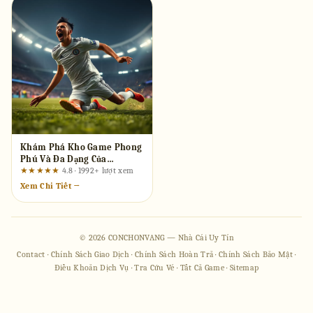
Khám Phá Kho Game Phong
Phú Và Đa Dạng Của
s666vietnam.com: Góc Nhìn
★★★★★
4.8 · 1992+ lượt xem
Từ Người Chơi Lâu Năm
Xem Chi Tiết →
© 2026 CONCHONVANG — Nhà Cái Uy Tín
Contact
·
Chính Sách Giao Dịch
·
Chính Sách Hoàn Trả
·
Chính Sách Bảo Mật
·
Điều Khoản Dịch Vụ
·
Tra Cứu Vé
·
Tất Cả Game
·
Sitemap