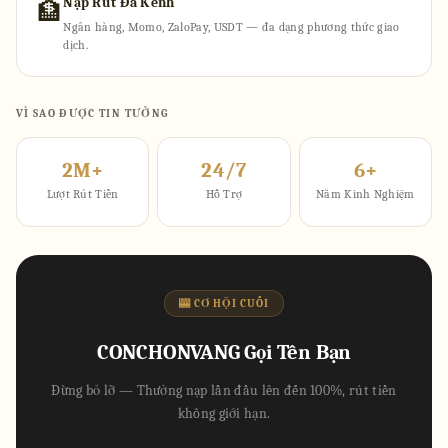
Nạp Rút Đa Kênh
🏦
Ngân hàng, Momo, ZaloPay, USDT — đa dạng phương thức giao
dịch.
VÌ SAO ĐƯỢC TIN TƯỞNG
2M+
24/7
6+
Lượt Rút Tiền
Hỗ Trợ
Năm Kinh Nghiệm
🎰 CƠ HỘI CUỐI
CONCHONVANG Gọi Tên Bạn
Đừng bỏ lỡ — Thưởng nạp lần đầu lên đến 100%, rút tiền
không giới hạn.