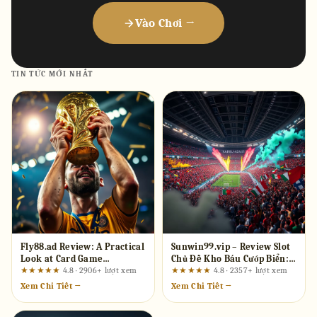
Vào Chơi →
TIN TỨC MỚI NHẤT
Fly88.ad Review: A Practical
Sunwin99.vip – Review Slot
Look at Card Game
Chủ Đề Kho Báu Cướp Biển:
Platforms Online
Ai Nên Chơi, Ai Nên Bỏ Qua?
★★★★★
4.8 · 2906+ lượt xem
★★★★★
4.8 · 2357+ lượt xem
Xem Chi Tiết →
Xem Chi Tiết →