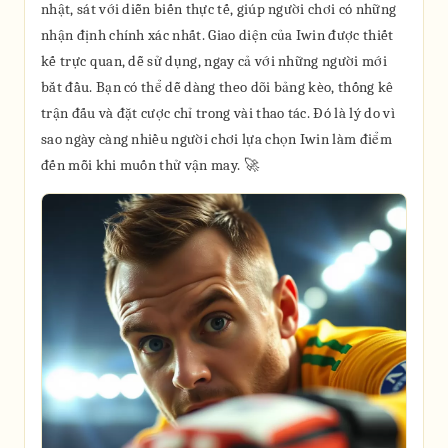
nhật, sát với diễn biến thực tế, giúp người chơi có những
nhận định chính xác nhất. Giao diện của Iwin được thiết
kế trực quan, dễ sử dụng, ngay cả với những người mới
bắt đầu. Bạn có thể dễ dàng theo dõi bảng kèo, thống kê
trận đấu và đặt cược chỉ trong vài thao tác. Đó là lý do vì
sao ngày càng nhiều người chơi lựa chọn Iwin làm điểm
đến mỗi khi muốn thử vận may. 🚀