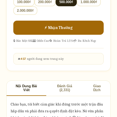
100.000₫
200.000₫
500.000₫
1.000.000₫
2.000.000₫
⚡ Nhận Thưởng
🔒 Bảo Mật SSL
🎰 Odds Cao
🔄 Hoàn Trả 1.5%
💳 Đa Kênh Nạp
🔥
457
người đang xem trang này
Nội Dung Bài
Đánh Giá
Giao
Viết
(2,331)
Dịch
Chào bạn, tôi biết cảm giác khi đứng trước một trận đấu
hấp dẫn và phải đưa ra quyết định đặt kèo. Nó vừa phấn