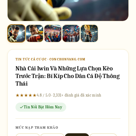
TIN TỨC CÁ CƯỢC · CONCHONVANG.COM
Nhà Cái Iwin Và Những Lựa Chọn Kèo
Trước Trận: Bí Kíp Cho Dân Cá Độ Thông
Thái
★★★★★
4.8 / 5.0 · 2,331+ đánh giá đã xác minh
Tin Nổi Bật Hôm Nay
MỨC NẠP THAM KHẢO