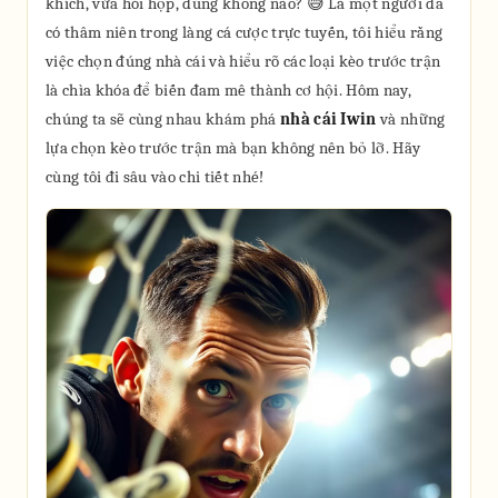
khích, vừa hồi hộp, đúng không nào? 😅 Là một người đã
có thâm niên trong làng cá cược trực tuyến, tôi hiểu rằng
việc chọn đúng nhà cái và hiểu rõ các loại kèo trước trận
là chìa khóa để biến đam mê thành cơ hội. Hôm nay,
chúng ta sẽ cùng nhau khám phá
nhà cái Iwin
và những
lựa chọn kèo trước trận mà bạn không nên bỏ lỡ. Hãy
cùng tôi đi sâu vào chi tiết nhé!